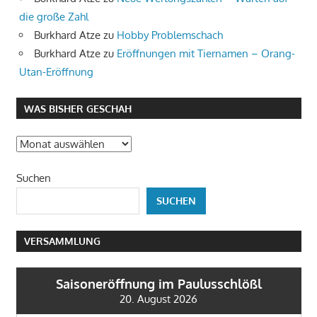
die große Zahl
Burkhard Atze
zu
Hobby Problemschach
Burkhard Atze
zu
Eröffnungen mit Tiernamen – Orang-
Utan-Eröffnung
WAS BISHER GESCHAH
Was
bisher
Suchen
geschah
SUCHEN
VERSAMMLUNG
Saisoneröffnung im Paulusschlößl
20. August 2026