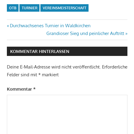
OTB
TURNIER
VEREINSMEISTERSCHAFT
Beitragsnavigation
Vorheriger
Durchwachsenes Turnier in Waldkirchen
Beitrag:
Nächster
Grandioser Sieg und peinlicher Auftritt
Beitrag:
KOMMENTAR HINTERLASSEN
Deine E-Mail-Adresse wird nicht veröffentlicht.
Erforderliche
Felder sind mit
*
markiert
Kommentar
*