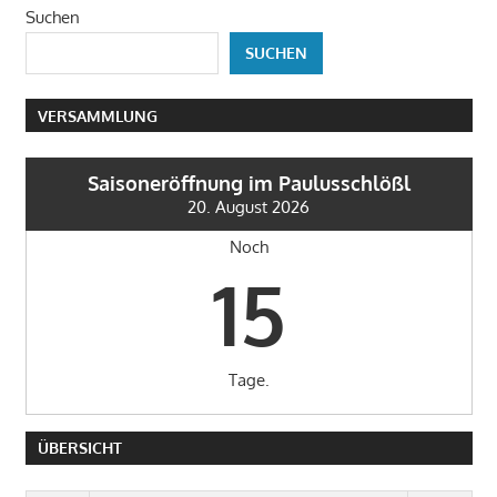
Suchen
geschah
SUCHEN
VERSAMMLUNG
Saisoneröffnung im Paulusschlößl
20. August 2026
Noch
15
Tage.
ÜBERSICHT