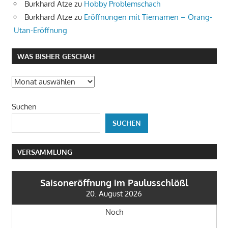
Burkhard Atze
zu
Hobby Problemschach
Burkhard Atze
zu
Eröffnungen mit Tiernamen – Orang-
Utan-Eröffnung
WAS BISHER GESCHAH
Was
bisher
Suchen
geschah
SUCHEN
VERSAMMLUNG
Saisoneröffnung im Paulusschlößl
20. August 2026
Noch