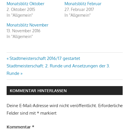
Monatsblitz Oktober
Monatsblitz Februar
2. Oktober 2015
27. Februar 2017
In "Allgemein"
In "Allgemein"
Monatsblitz November
13. November 2016
In "Allgemein"
Beitragsnavigation
Vorheriger
Stadtmeisterschaft 2016/17 gestartet
Nächster
Beitrag:
Stadtmeisterschaft: 2. Runde und Ansetzungen der 3.
Beitrag:
Runde
KOMMENTAR HINTERLASSEN
Deine E-Mail-Adresse wird nicht veröffentlicht.
Erforderliche
Felder sind mit
*
markiert
Kommentar
*