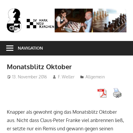
Zum
Inhalt
S
springen
M
Schach
in
NAVIGATION
der
Musikstadt
Monatsblitz Oktober
Markneukirchen
–
13. November 2016
F. Weller
Allgemein
Berichte,
Turniere
u.v.m.
Knapper als gewohnt ging das Monatsblitz Oktober
aus. Nicht dass Claus-Peter Franke viel anbrennen ließ,
er setzte nur ein Remis und gewann gegen seinen