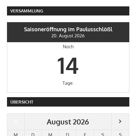
VERSAMMLUNG
Saisoneröffnung im Paulusschlößl
20. August 2026
Noch
14
Tage.
ÜBERSICHT
August
2026
M
D
M
D
F
S
S