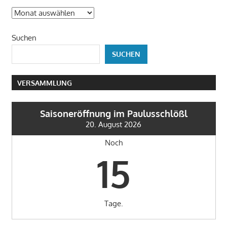
Was
bisher
Suchen
geschah
SUCHEN
VERSAMMLUNG
Saisoneröffnung im Paulusschlößl
20. August 2026
Noch
15
Tage.