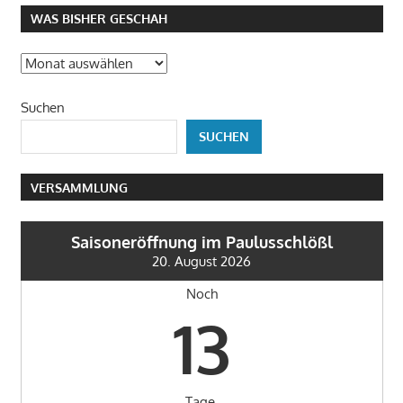
WAS BISHER GESCHAH
Was
bisher
Suchen
geschah
SUCHEN
VERSAMMLUNG
Saisoneröffnung im Paulusschlößl
20. August 2026
Noch
13
Tage.