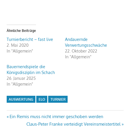
Ähnliche Beiträge
Turnierbericht – fast live
Andauernde
2. Mai 2020
Verwertungsschwäche
In "Allgemein"
22. Oktober 2022
In "Allgemein"
Bauernendspiele die
Königsdisziplin im Schach
26. Januar 2025
In "Allgemein"
AUSWERTUNG
ELO
TURNIER
Beitragsnavigation
Vorheriger
Ein Remis muss nicht immer geschoben werden
Beitrag:
Nächster
Claus-Peter Franke verteidigt Vereinsmeistertitel