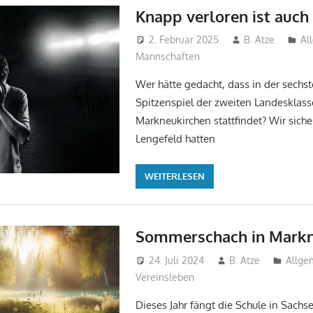
Knapp verloren ist auch
2. Februar 2025
B. Atze
Al
Mannschaften
Wer hätte gedacht, dass in der sechs
Spitzenspiel der zweiten Landesklass
Markneukirchen stattfindet? Wir siche
Lengefeld hatten
WEITERLESEN
Sommerschach in Markn
24. Juli 2024
B. Atze
Allge
Vereinsleben
Dieses Jahr fängt die Schule in Sachs