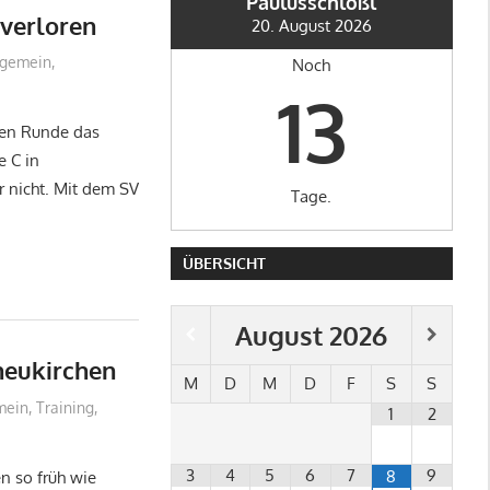
Paulusschlößl
 verloren
20. August 2026
lgemein
,
Noch
13
ten Runde das
e C in
r nicht. Mit dem SV
Tage.
ÜBERSICHT
August
2026
eukirchen
M
D
M
D
F
S
S
mein
,
Training
,
1
2
3
4
5
6
7
9
8
en so früh wie