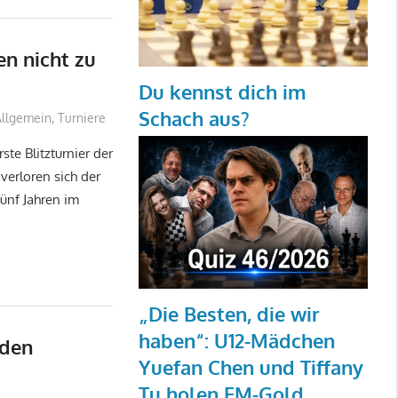
en nicht zu
Du kennst dich im
Schach aus?
Allgemein
,
Turniere
e Blitzturnier der
verloren sich der
fünf Jahren im
„Die Besten, die wir
haben“: U12-Mädchen
iden
Yuefan Chen und Tiffany
Tu holen EM-Gold.