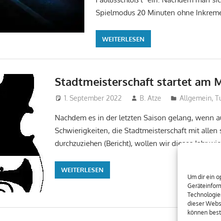
Spielmodus 20 Minuten ohne Inkrem
WEITERLESEN
Stadtmeisterschaft startet am
1. September 2022
B. Atze
Allgemein
,
T
Nachdem es in der letzten Saison gelang, wenn a
Schwierigkeiten, die Stadtmeisterschaft mit alle
durchzuziehen (Bericht), wollen wir dieses Jahr wi
WEITERLESEN
Um dir ein o
Geräteinfor
Technologien
dieser Websi
können best