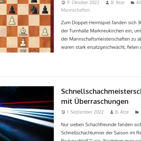
9. Oktober 2022
B. Atze
Al
Mannschaften
Zum Doppel-Heimspiel fanden sich 3
der Turnhalle Markneukirchen ein, u
der Mannschaftsmeisterschaften zu ab
waren stark ersatzgeschwächt, fielen
Schnellschachmeistersch
mit Überraschungen
1. September 2022
B. Atze
Nur sieben Schachfreunde fanden sic
Schnellschachturnier der Saison im R
Paulusschlöß’l“ ein. Nachdem man sic