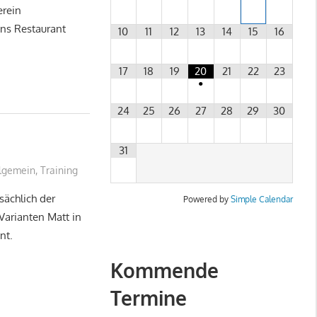
erein
ns Restaurant
10
11
12
13
14
15
16
17
18
19
20
21
22
23
•
24
25
26
27
28
29
30
31
lgemein
,
Training
sächlich der
Powered by
Simple Calendar
 Varianten Matt in
nt.
Kommende
Termine