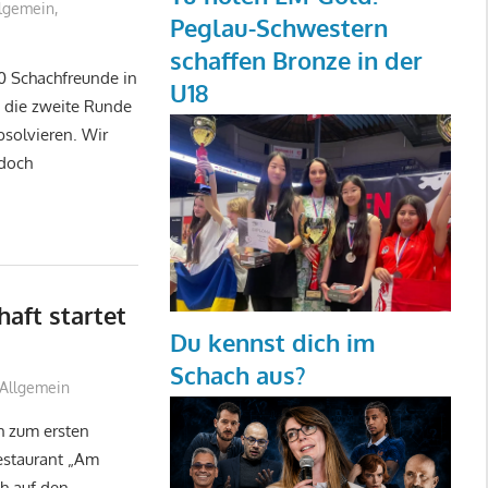
lgemein
,
Peglau-Schwestern
schaffen Bronze in der
0 Schachfreunde in
U18
m die zweite Runde
solvieren. Wir
 doch
aft startet
Du kennst dich im
Schach aus?
Allgemein
h zum ersten
estaurant „Am
h auf den