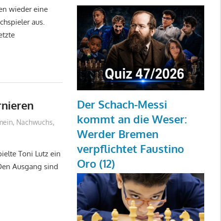
hen wieder eine
chspieler aus.
etzte
Der Schach-Messi
rnieren
kommt an die Weser:
mein
,
Nachwuchs
,
Werder Bremen
verpflichtet Faustino
ielte Toni Lutz ein
Oro (12)
 Den Ausgang sind
i