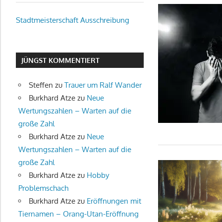
u.v.m.
Stadtmeisterschaft Ausschreibung
JÜNGST KOMMENTIERT
Steffen
zu
Trauer um Ralf Wander
Burkhard Atze
zu
Neue
Wertungszahlen – Warten auf die
große Zahl
Burkhard Atze
zu
Neue
Wertungszahlen – Warten auf die
große Zahl
Burkhard Atze
zu
Hobby
Problemschach
Burkhard Atze
zu
Eröffnungen mit
Tiernamen – Orang-Utan-Eröffnung