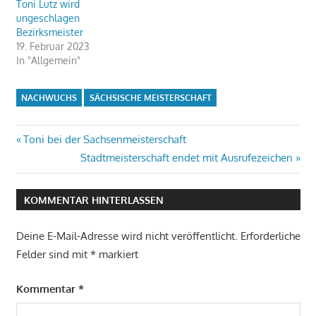
Toni Lutz wird
ungeschlagen
Bezirksmeister
19. Februar 2023
In "Allgemein"
NACHWUCHS
SÄCHSISCHE MEISTERSCHAFT
Beitragsnavigation
Vorheriger
Toni bei der Sachsenmeisterschaft
Beitrag:
Nächster
Stadtmeisterschaft endet mit Ausrufezeichen
Beitrag:
KOMMENTAR HINTERLASSEN
Deine E-Mail-Adresse wird nicht veröffentlicht.
Erforderliche
Felder sind mit
*
markiert
Kommentar
*