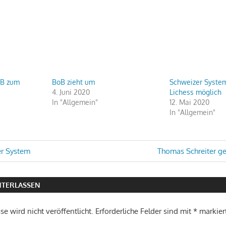
oB zum
BoB zieht um
Schweizer System 
4. Juni 2020
Lichess möglich
In "Allgemein"
12. Mai 2020
In "Allgemein"
avigation
Nächster
er System
Thomas Schreiter g
Beitrag:
TERLASSEN
e wird nicht veröffentlicht.
Erforderliche Felder sind mit
*
markier