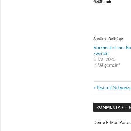
Gefällt mir:
Ähnliche Beiträge
Markneukirchner B
Zweiten
8. Mai 2020
In "Allgemein"
Beitragsn
Vorheriger
Test mit Schweiz
Beitrag:
KOMMENTAR HIN
Deine E-Mail-Adress