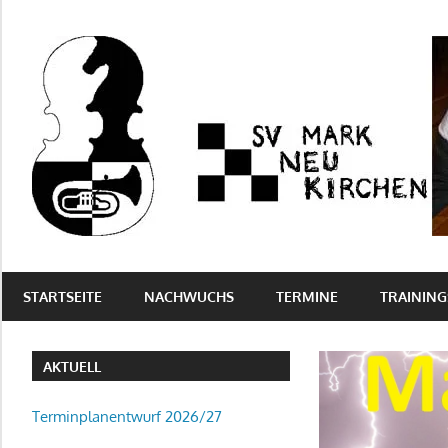
Zum
Inhalt
springen
Schach
in
STARTSEITE
NACHWUCHS
TERMINE
TRAINING
der
Musikstadt
Markneukirchen
AKTUELL
–
Berichte,
Terminplanentwurf 2026/27
Turniere