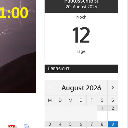
Paulusschlößl
20. August 2026
Noch
12
Tage.
ÜBERSICHT
August
2026
M
D
M
D
F
S
S
1
2
3
4
5
6
7
8
9