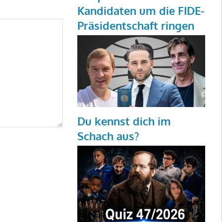
Kandidaten um die FIDE-
Präsidentschaft ringen
Du kennst dich im
Schach aus?