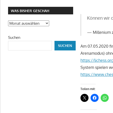
WAS BISHER GESCHAH
Können wir d
Was
bisher
Millenium z
geschah
Suchen
SUCHEN
Am 07.05.2020 fin
Arenamodus) ohne 
https://lichess.
System spielen wo
https://www.ches
Teilen mit: