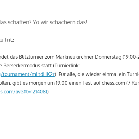
as schaffen? Yo wir schachern das!
u Fritz
det das Blitzturnier zum Markneukirchner Donnerstag (19.00-2
Berserkermodus statt (Turnierlink:
org/tournament/mLtdHK2r
). Für alle, die wieder einmal ein Tur
llen, gibt es morgen um 19.00 einen Test auf chess.com (7 Run
s.com/live#t=1214081
)