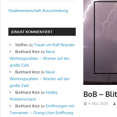
u.v.m.
Stadtmeisterschaft Ausschreibung
JÜNGST KOMMENTIERT
Steffen
zu
Trauer um Ralf Wander
Burkhard Atze
zu
Neue
Wertungszahlen – Warten auf die
große Zahl
Burkhard Atze
zu
Neue
Wertungszahlen – Warten auf die
große Zahl
BoB – Bli
Burkhard Atze
zu
Hobby
Problemschach
4. Mai 2020
Burkhard Atze
zu
Eröffnungen mit
Tiernamen – Orang-Utan-Eröffnung