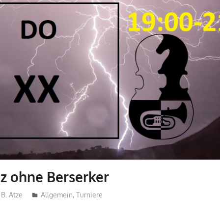
tz ohne Berserker
B. Atze
Allgemein
,
Turniere