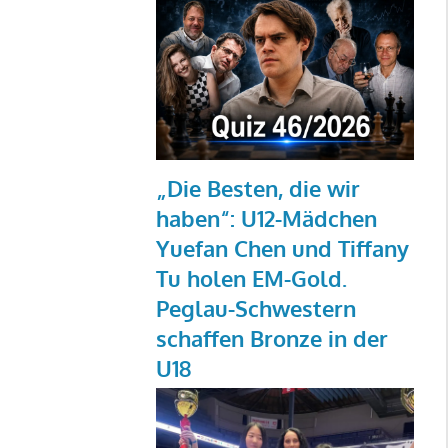
„Die Besten, die wir
haben“: U12-Mädchen
Yuefan Chen und Tiffany
Tu holen EM-Gold.
Peglau-Schwestern
schaffen Bronze in der
U18